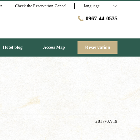
an
Check the Reservation·Cancel
language
0967-44-0535
Reservation
Hotel blog
Access Map
2017/07/19