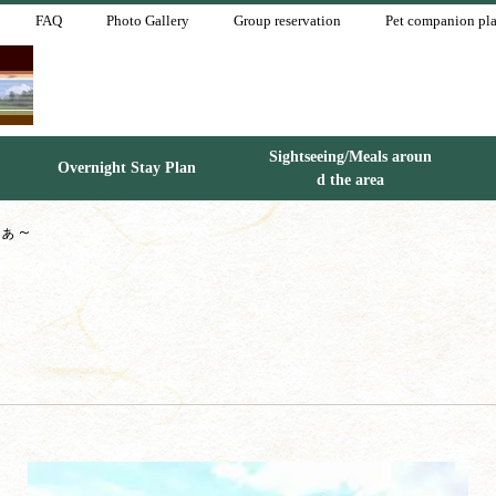
FAQ
Photo Gallery
Group reservation
Pet companion pl
Sightseeing/Meals aroun
Overnight Stay Plan
d the area
だぁ～