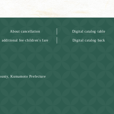
About cancellation
Digital catalog·table
additional fee·children's fare
Digital catalog·back
ounty, Kumamoto Prefecture