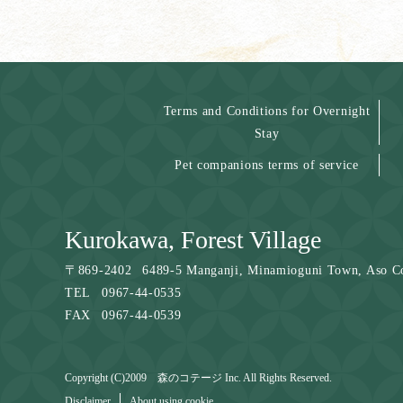
Terms and Conditions for Overnight
Stay
Pet companions terms of service
Kurokawa, Forest Village
〒
869-2402
6489-5 Manganji, Minamioguni Town, Aso C
TEL
0967-44-0535
FAX
0967-44-0539
Copyright (C)2009 森のコテージ Inc. All Rights Reserved.
Disclaimer
About using cookie