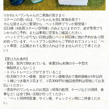
☆かわいいワンちゃんのご家族の皆さま☆
コテージの思い出は、ワンちゃんを含む家族全員で！
そんな皆さんのご要望から、ペット同伴プランが新登場！
1日1棟（6名用コテージ③号棟）のみとなりますので、必ず専用プラ
ンからのご予約、または事前に空室をご確認ください。
（ペットプランがでない日程は既にペット対応棟に他の予約があり閉
め切っています。ペットプラン以外からご予約されてコメントに「ペ
ット希望」と記載されても受け入れはできませんのでご了承くださ
い）
【受け入れ条件】
・普段、室内で飼われている、体重10㎏未満の小～中型犬
・無駄吠えしないこと
・トイレトレーニングができていること
・狂犬病ワクチン接種、混合ワクチン接種済みで最終接種が1年以内
・１棟につき最大２匹まで、１匹3000円の施設使用料は現地にてお支
払いください
・滞在中のワンちゃんのお世話（排泄の処理、ケージなどの清掃、食
事など）は全て飼い主様が行ってください
・「ペット同伴同意書」サイン後、チェックイン時にご持参くださ
い。