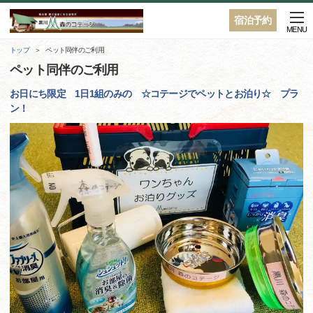
宿泊予約
MENU
トップ
ペット同伴のご利用
ペット同伴のご利用
お日にち限定 1日1組のみの ☆コテージでペットとお泊り☆ プラ
ン！