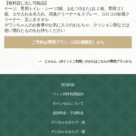
【無料貸し出し可能品】
ケージ、専用トイレ・シーツ2枚、おむつSまたはL１枚、専用ゴミ
箱、エサ入れ＆水入れ、消臭クリーナー＆スプレー、コロコロ粘着ク
リーナー、足ふきタオル
※ワンちゃんのお食事やお気に入りのおもちゃ、クッション類などは
使い慣れたものをお持ちください
ご予約は専用プラン（1日1棟限定）から
じゃらん（ポイントご利用）のかたはこちらの専用プランから
宿泊約款
ペット同伴利用規約
キャンセルについて
追加料金・子供料金
デジタルカタログ・表
デジタルカタログ・裏