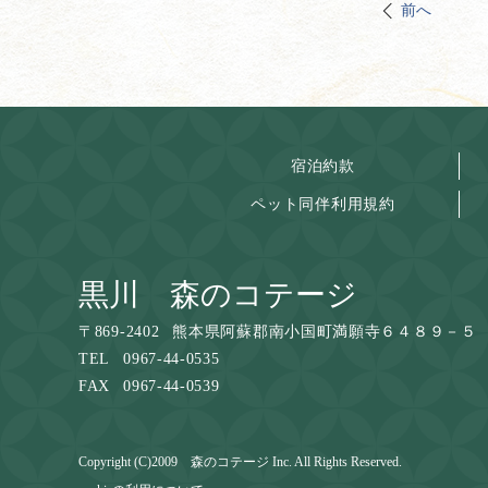
前へ
宿泊約款
ペット同伴利用規約
黒川 森のコテージ
〒
869-2402
熊本県阿蘇郡南小国町満願寺６４８９－５
TEL
0967-44-0535
FAX
0967-44-0539
Copyright (C)2009 森のコテージ Inc. All Rights Reserved.