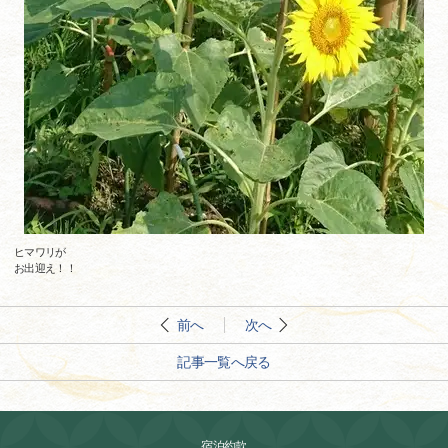
ヒマワリが
お出迎え！！
前へ
次へ
記事一覧へ戻る
宿泊約款