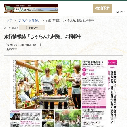
宿泊予約
MENU
トップ
ブログ・お知らせ
旅行情報誌「じゃらん九州発」に掲載中！
お知らせ
2017/06/30
旅行情報誌「じゃらん九州発」に掲載中！
【提供日程：
2017/06/30(金)
〜】
【
お得情報
】