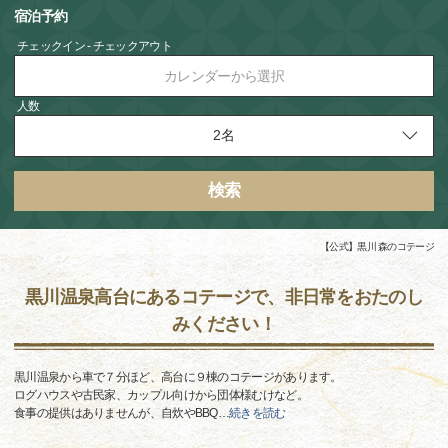
宿泊予約
チェックイン - チェックアウト
カレンダーから選択
人数
検索
【公式】黒川 森のコテージ
黒川温泉高台にあるコテージで、非日常をおたのし
みください！
黒川温泉から車で７分ほど、高台に９棟のコテージがあります。
ログハウスや古民家、カップル向けから団体様むけなど。
食事の提供はありませんが、自炊やBBQ
…
続きを読む