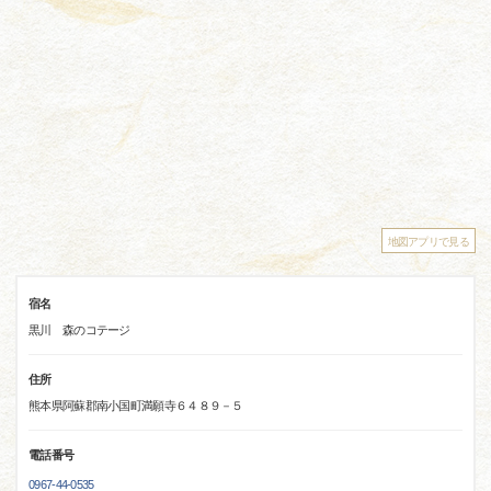
地図アプリで見る
宿名
黒川 森のコテージ
住所
熊本県阿蘇郡南小国町満願寺６４８９－５
電話番号
0967-44-0535