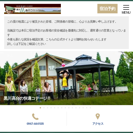
宿泊予約
MENU
この度の地震により被災された皆様、ご関係者の皆様に、心よりお見舞い申し上げます。
当施設では本日ご宿泊予定のお客様の安全確認を最優先に対応し、通常通りの営業となっていま
す
今後も新たな状況を確認次第、こちらの公式サイトより随時お知らせいたします
詳しくは下記をご確認ください
黒川高台の快適コテージ！
0967-44-0535
アクセス