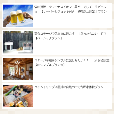
森の贅沢 ☆マイナスイオン 星空 そして 生ビール
☆ 【サーバーとジョッキ付き！20歳以上限定】プラン
高台コテージで気ままに過ごす！！迷ったらコレ !(^^)!
【ベーシックプラン】
コテージ滞在をシンプルに楽しみたい！！ 【☆お値段重
視のシンプルプラン☆】
タイムトリップ?! 黒川の自然の中で古民家体験プラン