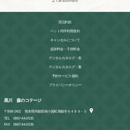
よくあるお問合せ
宿泊約款
ペット同伴利用規約
キャンセルについて
追加料金・子供料金
デジタルカタログ・表
デジタルカタログ・裏
予約サービス規約
プライバシーポリシー
黒川 森のコテージ
〒
869-2402
熊本県阿蘇郡南小国町満願寺６４８９－５
TEL
0967-44-0535
FAX
0967-44-0539