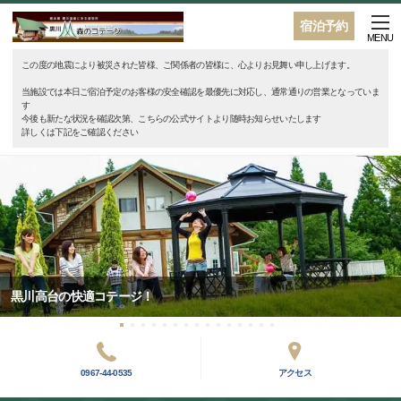
宿泊予約
MENU
この度の地震により被災された皆様、ご関係者の皆様に、心よりお見舞い申し上げます。
当施設では本日ご宿泊予定のお客様の安全確認を最優先に対応し、通常通りの営業となっていま
す
今後も新たな状況を確認次第、こちらの公式サイトより随時お知らせいたします
詳しくは下記をご確認ください
黒川高台の快適コテージ！
0967-44-0535
アクセス