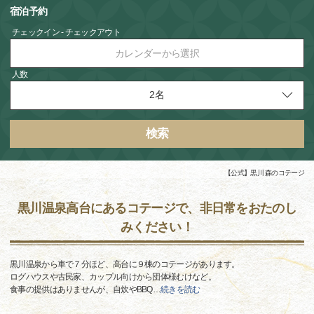
宿泊予約
チェックイン - チェックアウト
カレンダーから選択
人数
検索
【公式】黒川 森のコテージ
黒川温泉高台にあるコテージで、非日常をおたのし
みください！
黒川温泉から車で７分ほど、高台に９棟のコテージがあります。
ログハウスや古民家、カップル向けから団体様むけなど。
食事の提供はありませんが、自炊やBBQ
…
続きを読む