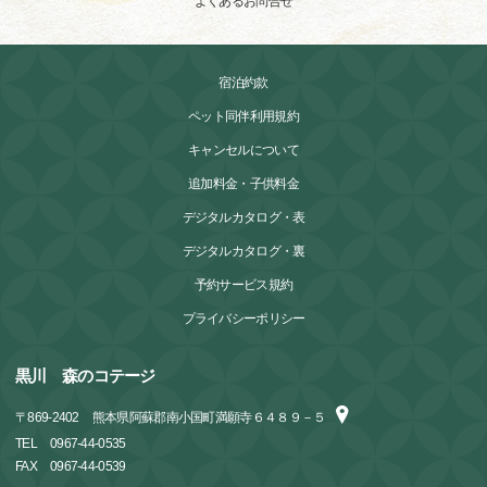
よくあるお問合せ
宿泊約款
ペット同伴利用規約
キャンセルについて
追加料金・子供料金
デジタルカタログ・表
デジタルカタログ・裏
予約サービス規約
プライバシーポリシー
黒川 森のコテージ
〒
869-2402
熊本県阿蘇郡南小国町満願寺６４８９－５
TEL
0967-44-0535
FAX
0967-44-0539