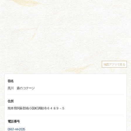
地図アプリで見る
宿名
黒川 森のコテージ
住所
熊本県阿蘇郡南小国町満願寺６４８９－５
電話番号
0967-44-0535