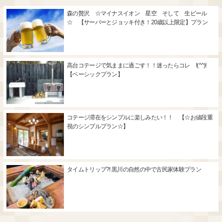
森の贅沢 ☆マイナスイオン 星空 そして 生ビール
☆ 【サーバーとジョッキ付き！20歳以上限定】プラン
高台コテージで気ままに過ごす！！迷ったらコレ !(^^)!
【ベーシックプラン】
コテージ滞在をシンプルに楽しみたい！！ 【☆お値段重
視のシンプルプラン☆】
タイムトリップ?! 黒川の自然の中で古民家体験プラン