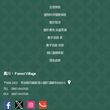
住宿條款
寵物同伴服務條款
關於取消
額外費用·兒童票價
數字目錄·表
數字目錄·背部
預訂服務條款
隱私政策
黑川， Forest Village
〒
869-2402
熊本縣阿蘇郡南小國町滿願寺6489-5
TEL
0967-44-0535
FAX
0967-44-0539