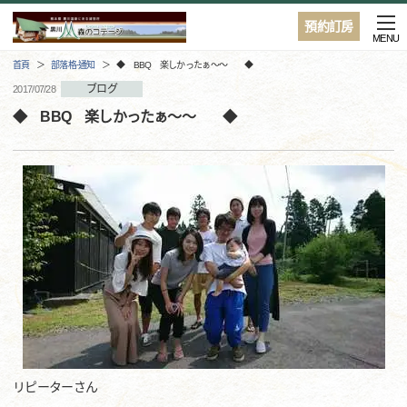
預約訂房
MENU
首頁
部落格·通知
◆ BBQ 楽しかったぁ～～ ◆
ブログ
2017/07/28
◆ BBQ 楽しかったぁ～～ ◆
リピーターさん