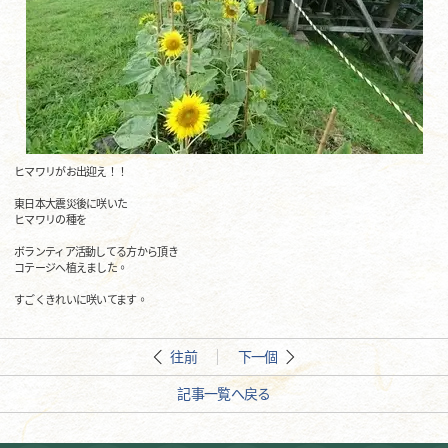
ヒマワリがお出迎え！！
東日本大震災後に咲いた
ヒマワリの種を
ボランティア活動してる方から頂き
コテージへ植えました。
すごくきれいに咲いてます。
往前
下一個
記事一覧へ戻る