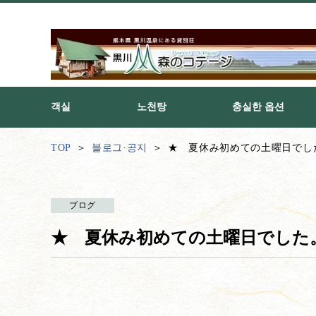
객실
노천탕
충실한 옵션
TOP
블로그·공지
★ 夏休み初めての土曜日でし
ブログ
★ 夏休み初めての土曜日でした