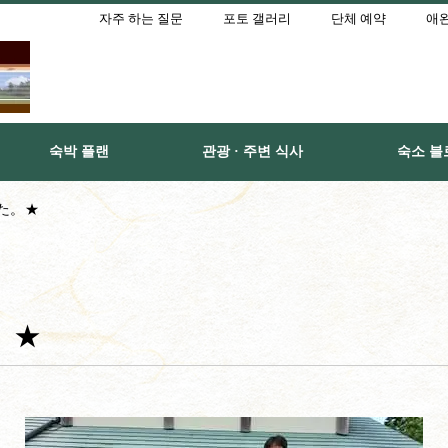
자주 하는 질문
포토 갤러리
단체 예약
애완
숙박 플랜
관광 · 주변 식사
숙소 블
た。★
。★