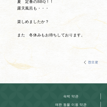
夏 定番のBBQ！！
露天風呂も・・・
楽しめましたか？
また 冬休みもお待ちしております。
전으로
숙박 약관
애완 동물 이용 약관